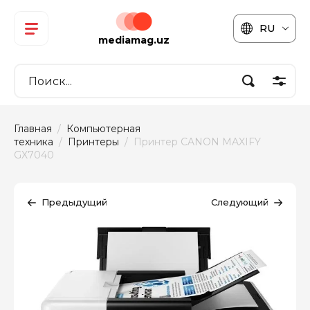
RU
mediamag.uz
Главная
  /  
Компьютерная 
техника
  /  
Принтеры
  /  Принтер CANON MAXIFY 
GX7040
Предыдущий
Следующий