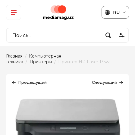
RU
mediamag.uz
Главная
  /  
Компьютерная 
техника
  /  
Принтеры
  /  Принтер HP Laser 135w
Предыдущий
Следующий