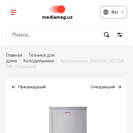
RU
mediamag.uz
Главная
  /  
Техника для 
дома
  /  
Холодильники
  /  Холодильник SHIVAKI HS-228 
RN (Cтальной)
Предыдущий
Следующий